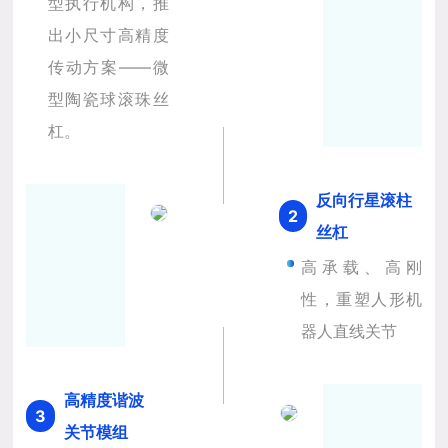
型执行机构，推
出小尺寸高精度
传动方案——微
型陶瓷球滚珠丝
杠。
反向行星滚柱
2
丝杠
高承载、高刚
性，重塑人形机
器人直线关节
高精度谐波
3
关节模组