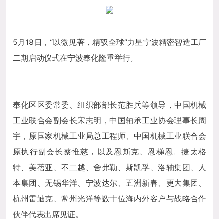
加入力星
投资者关系
5月18日，“以微见著，精驭全球”力星宁波精密智造工厂
二期启动仪式在宁波奉化隆重举行。
联系我们
奉化区区委常委、组织部部长范胜兵等领导，中国机械
工业联合会副会长宋志明，中国轴承工业协会理事长周
宇，原国家机械工业局总工程师、中国机械工业联合会
原执行副会长蔡惟慈，以及
恩斯克、恩梯恩、捷太格
特、美蓓亚、不二越、舍弗勒、斯凯孚、洛轴集团、人
本集团、无锡华洋、宁波达尔、五洲新春、更大集团、
杭州雷迪克、常州光洋等
数十位海内外客户与战略合作
伙伴代表出席见证。